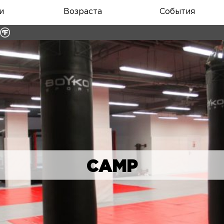
и
Возраста
События
CAMP