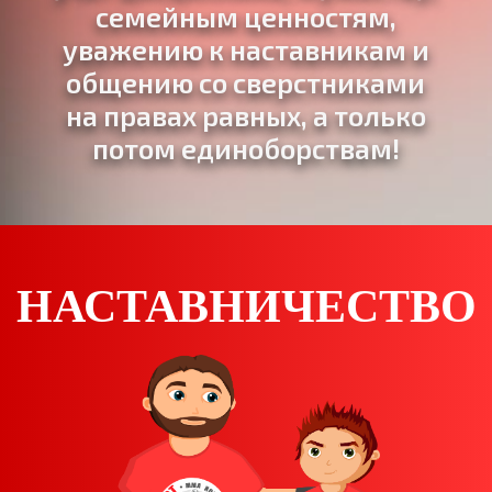
семейным ценностям,
уважению к наставникам и
общению со сверстниками
на правах равных, а только
потом единоборствам!
НАСТАВНИЧЕСТВО