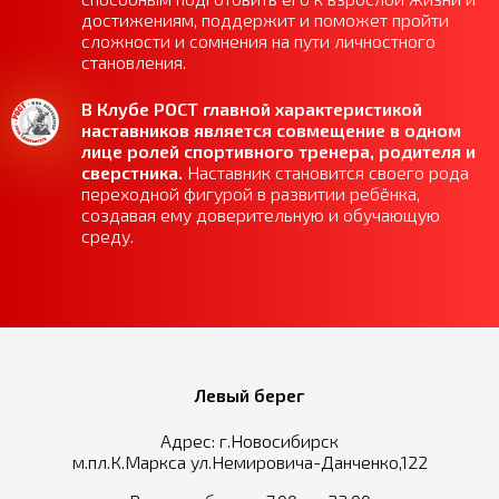
достижениям, поддержит и поможет пройти
сложности и сомнения на пути личностного
становления.
В Клубе РОСТ главной характеристикой
наставников является совмещение в одном
лице ролей спортивного тренера, родителя и
сверстника.
Наставник становится своего рода
переходной фигурой в развитии ребёнка,
создавая ему доверительную и обучающую
среду.
Левый берег
Адрес: г.Новосибирск
м.пл.К.Маркса ул.Немировича-Данченко,122