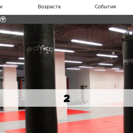
и
Возраста
События
2