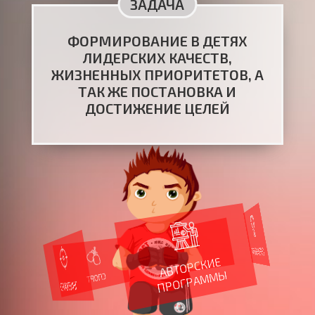
ЗАДАЧА
ФОРМИРОВАНИЕ В ДЕТЯХ
ЛИДЕРСКИХ КАЧЕСТВ,
ЖИЗНЕННЫХ ПРИОРИТЕТОВ, А
ТАК ЖЕ ПОСТАНОВКА И
ДОСТИЖЕНИЕ ЦЕЛЕЙ
СОРЕВНОВАНИЯ
АВТОРСКИЕ
ПР
ОГРА
М
М
ЛАГЕРЯ
Ы
СПОРТ
СКАУТИНГ