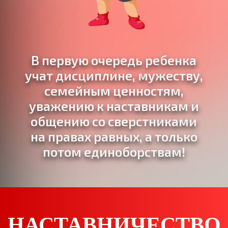
В первую очередь ребенка
учат дисциплине, мужеству,
семейным ценностям,
уважению к наставникам и
общению со сверстниками
на правах равных, а только
потом единоборствам!
НАСТАВНИЧЕСТВО